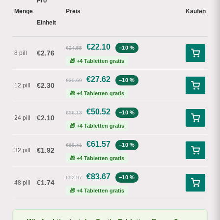
Pro
Menge
Preis
Kaufen
Einheit
€
22.10
−10 %
€24.55
€2.76
8 pill
🎁 +4 Tabletten gratis
€
27.62
−10 %
€30.69
€2.30
12 pill
🎁 +4 Tabletten gratis
€
50.52
−10 %
€56.13
€2.10
24 pill
🎁 +4 Tabletten gratis
€
61.57
−10 %
€68.41
€1.92
32 pill
🎁 +4 Tabletten gratis
€
83.67
−10 %
€92.97
€1.74
48 pill
🎁 +4 Tabletten gratis