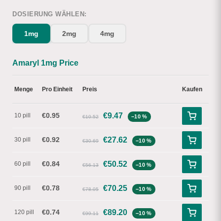
DOSIERUNG WÄHLEN:
1mg
2mg
4mg
Amaryl 1mg Price
Menge
Pro Einheit
Preis
Kaufen
€0.95
€
9.47
10 pill
−10 %
€10.52
€0.92
€
27.62
30 pill
−10 %
€30.69
€0.84
€
50.52
60 pill
−10 %
€56.13
€0.78
€
70.25
90 pill
−10 %
€78.05
€0.74
€
89.20
120 pill
−10 %
€99.11