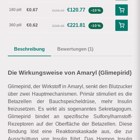
€0.67
€
120.77
180 pill
−10 %
€134.19
€0.62
€
221.81
360 pill
−10 %
€246.46
Beschreibung
Bewertungen (1)
Die Wirkungsweise von Amaryl (Glimepirid)
Glimepirid, der Wirkstoff in Amaryl, senkt den Blutzucker
über zwei Hauptmechanismen. Primär stimuliert es die
Betazellen der Bauchspeicheldrüse, mehr Insulin
freizusetzen. Es wirkt als sogenanntes Sekretagogum.
Glimepirid bindet an spezifische Sulfonylharnstoff-
Rezeptoren auf der Oberfläche der Betazellen. Diese
Bindung löst eine Reaktionskaskade aus, die zur
Ausschüttung von Insulin führt. Das Hormon Insulin